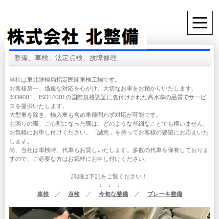
整備、車検、法定点検、故障修理
当社は東北運輸局指定民間車検工場です。
お客様第一、迅速な対応を心がけ、大切なお車をお預かりいたします。
ISO9001、ISO14001の国際規格認証に裏付けされた高水準の品質でサービ
スを提供いたします。
大型車を除き、輸入車も含め車種問わず対応が可能です。
お困りの際、ご心配になった際は、どのような些細なことでも構いません、
お気軽にお申し付けください。「誠意」を持ってお客様の要望にお応えいた
します。
尚、当社は車検時、代車もお貸しいたします。多数の代車を保有しておりま
すので、ご必要な方はお気軽にお申し付けください。
詳細は下記をご覧ください！
↓ ↓ ↓
車検
／
点検
／
今旬な整備
／
ブレーキ整備